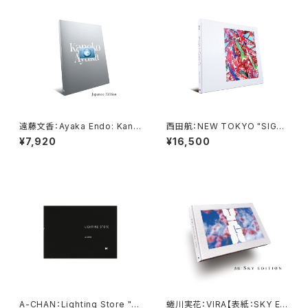
遠藤文香：Ayaka Endo: Kano
西田航：NEW TOKYO "SIGNE
ko【日本語版】 ★著者サイン入
D"（M label No.46）
¥7,920
¥16,500
り
A-CHAN：Lighting Store "SI
蜷川実花：VIRA【表紙：SKY Edi