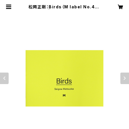
松岡正剛：Birds（M label No.49）
| bookshop M