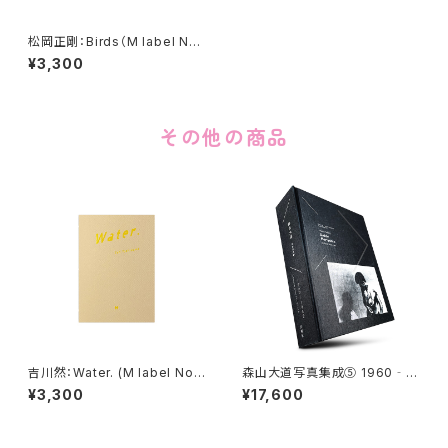
松岡正剛：Birds（M label No.
49）
¥3,300
その他の商品
吉川然：Water. (M label No.
森山大道写真集成⑤ 1960‐1
36)
982 東京工芸大学 写大ギャラ
¥3,300
¥17,600
リー アーカイヴ