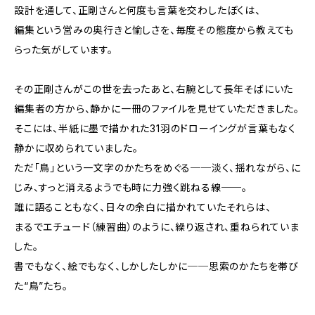
設計を通して、正剛さんと何度も言葉を交わしたぼくは、
編集という営みの奥行きと愉しさを、毎度その態度から教えても
らった気がしています。
その正剛さんがこの世を去ったあと、右腕として長年そばにいた
編集者の方から、静かに一冊のファイルを見せていただきました。
そこには、半紙に墨で描かれた31羽のドローイングが言葉もなく
静かに収められていました。
ただ「鳥」という一文字のかたちをめぐる──淡く、揺れながら、に
じみ、すっと消えるようでも時に力強く跳ねる線──。
誰に語ることもなく、日々の余白に描かれていたそれらは、
まるでエチュード（練習曲）のように、繰り返され、重ねられていま
した。
書でもなく、絵でもなく、しかしたしかに──思索のかたちを帯び
た“鳥”たち。